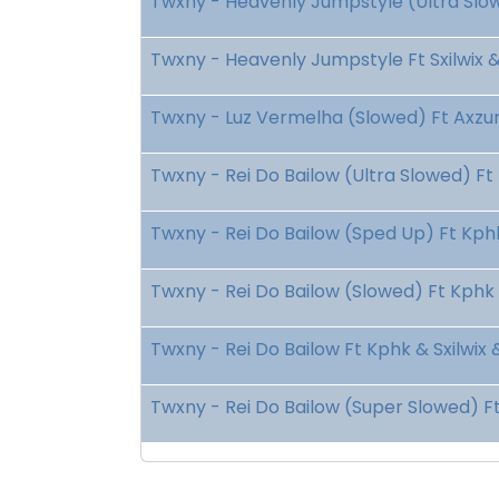
Twxny - Heavenly Jumpstyle (Ultra Slow
Twxny - Heavenly Jumpstyle Ft Sxilwix 
Twxny - Luz Vermelha (Slowed) Ft Axzu
Twxny - Rei Do Bailow (Ultra Slowed) Ft
Twxny - Rei Do Bailow (Sped Up) Ft Kphk
Twxny - Rei Do Bailow (Slowed) Ft Kphk 
Twxny - Rei Do Bailow Ft Kphk & Sxilwix
Twxny - Rei Do Bailow (Super Slowed) Ft