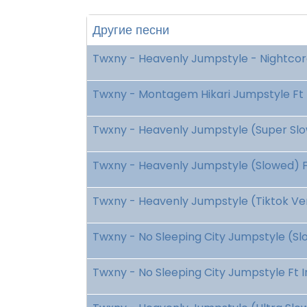
Другие песни
Twxny - Heavenly Jumpstyle - Nightcore
Twxny - Montagem Hikari Jumpstyle Ft 
Twxny - Heavenly Jumpstyle (Super Slow
Twxny - Heavenly Jumpstyle (Slowed) Ft
Twxny - Heavenly Jumpstyle (Tiktok Ver
Twxny - No Sleeping City Jumpstyle (S
Twxny - No Sleeping City Jumpstyle Ft