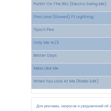
Puttin' On The Ritz (Electro Swing Mix)
Fina Lana (Slowed) Ft Lxghtxng
Прості Речі
Only Me ≪/3
Better Days
Mess Like Me
When You Look At Me (Radio Edit)
Для рекламы, запросов и уведомлений об а