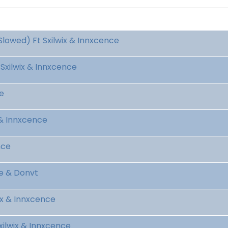
Slowed) Ft Sxilwix & Innxcence
Sxilwix & Innxcence
e
 & Innxcence
nce
ce & Donvt
ix & Innxcence
xilwix & Innxcence