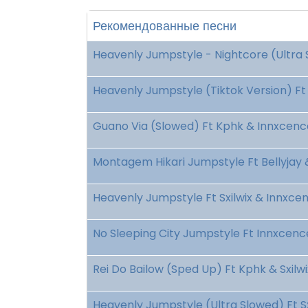
Рекомендованные песни
Heavenly Jumpstyle - Nightcore (Ultra 
Heavenly Jumpstyle (Tiktok Version) Ft 
Guano Via (Slowed) Ft Kphk & Innxcenc
Montagem Hikari Jumpstyle Ft Bellyjay
Heavenly Jumpstyle Ft Sxilwix & Innxce
No Sleeping City Jumpstyle Ft Innxcen
Rei Do Bailow (Sped Up) Ft Kphk & Sxilw
Heavenly Jumpstyle (Ultra Slowed) Ft S