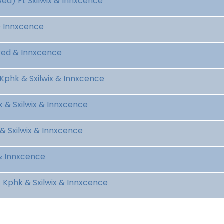
ed) Ft Sxilwix & Innxcence
& Innxcence
red & Innxcence
 Kphk & Sxilwix & Innxcence
 & Sxilwix & Innxcence
& Sxilwix & Innxcence
 & Innxcence
 Kphk & Sxilwix & Innxcence