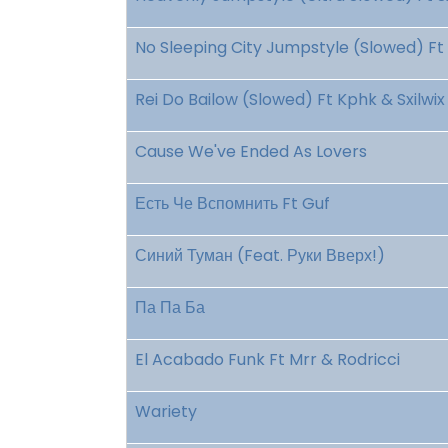
No Sleeping City Jumpstyle (Slowed) F
Rei Do Bailow (Slowed) Ft Kphk & Sxilwi
Cause We've Ended As Lovers
Есть Че Вспомнить Ft Guf
Синий Туман (Feat. Руки Вверх!)
Па Па Ба
El Acabado Funk Ft Mrr & Rodricci
Wariety