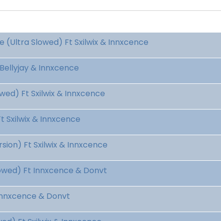
 (Ultra Slowed) Ft Sxilwix & Innxcence
Bellyjay & Innxcence
ed) Ft Sxilwix & Innxcence
 Sxilwix & Innxcence
sion) Ft Sxilwix & Innxcence
lowed) Ft Innxcence & Donvt
 Innxcence & Donvt